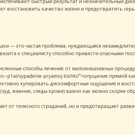
еспечивают быстрый результат и незначительный диск
ет восстановить качество жизни и предотвратить серь
шки — это частая проблема, нуждающаяся незамедлител
 визита к специалисту способно привести опасными пос
исленные способы лечения: от малоинвазивных процед
5p.xn--p1ai/vypadenie-pryamoj-kishki/">опущение прямой к
ективно купировать дискомфортные ощущения и восст
уд, жжение, следы крови) важно как можно скорее обр
ет от телесного страданий, но и предотвращает разви