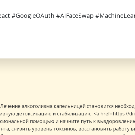
eact
#GoogleOAuth
#AIFaceSwap
#MachineLea
 Лечение алкоголизма капельницей становится необхо
ную детоксикацию и стабилизацию. <a href=https://dr
ссиональной помощью и начните путь к выздоровлению
нта, снизить уровень токсинов, восстановить работу в