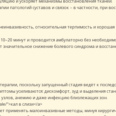
ляцию и ускоряет механизмы восстановления тканей.
ии патологий суставов и связок – в частности, при в
неинвазивность, относительная терпимость и хорошая 
10–20 минут и проводится амбулаторно без необходимо
т значительное снижение болевого синдрома и восста
терапии, поскольку запущенный стадия ведёт к последс
птомы усиливаются: дискомфорт, зуд и выделения стан
 узлов, анемию и даже инфекцию близлежащих зон.
kale/">кал в слизи</a>
яет применять малоинвазивные методы, минуя хирурги